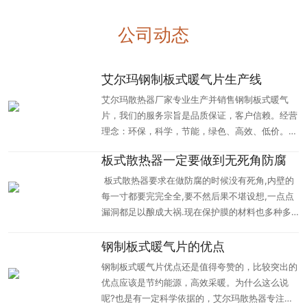
公司动态
艾尔玛钢制板式暖气片生产线
艾尔玛散热器厂家专业生产并销售钢制板式暖气
片，我们的服务宗旨是品质保证，客户信赖。经营
理念：环保，科学，节能，绿色、高效、低价。我
们时刻以客户需求为导向，以…
板式散热器一定要做到无死角防腐
板式散热器要求在做防腐的时候没有死角,内壁的
每一寸都要完完全全,要不然后果不堪设想,一点点
漏洞都足以酿成大祸.现在保护膜的材料也多种多
样,主要以树脂材料为主…
钢制板式暖气片的优点
钢制板式暖气片优点还是值得夸赞的，比较突出的
优点应该是节约能源，高效采暖。为什么这么说
呢?也是有一定科学依据的，艾尔玛散热器专注钢