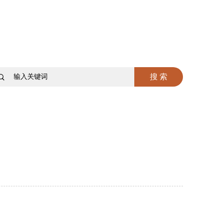

搜 索